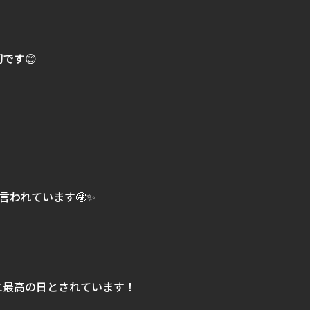
です😊
と言われています🤩✨
に最高の日とされています！